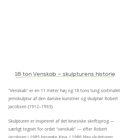
18 ton Venskab — skulpturens historie
“Venskab” er en 11 meter høj og 18 tons tung sortmalet
jernskulptur af den danske kunstner og skulptør Robert
Jacobsen (1912–1993).
Skulpturen er inspireret af det kinesiske skriftsprog —
særligt tegnet for ordet “venskab” — efter Robert
Jacobsen i 1985 besøgte Kina. I 1986 blev skulpturen