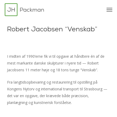
Skip
Menu
Men
to
main
content
Robert Jacobsen “Venskab”
I midten af 1990’erne fik vi til opgave at håndtere én af de
mest markante danske skulpturer i nyere tid — Robert
Jacobsens 11 meter høje og 18 tons tunge “Venskab”.
Fra langtidsopbevaring og restaurering til opstilling på
Kongens Nytorv og international transport til Strasbourg —
det var en opgave, der krævede både præcision,
planlægning og kunstnerisk forståelse.