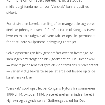
Kommune om områdets bæreevne, fik vi støbt et
midlertidigt fundament, hvor “Venskab” kunne opstilles
sikkert.
For at sikre en korrekt samling af de mange dele tog vores
direktør Johnny Hansen på forhånd turen til Kongens Have,
hvor en mindre udgave af “Venskab” er opstillet permanent,
for at studere skulpturens opbygning i detaljer.
Selve opsætningen blev gennemført over to hverdage. At
samlingen efterfølgende blev godkendt af Lun Tuchnowski
— Robert Jacobsens tidligere elev og familiens repræsentant
— var en vigtig bekræftelse på, at arbejdet levede op til de
kunstneriske krav.
“Venskab” stod opstillet på Kongens Nytorv fra sommeren
1996 til 14. oktober 1996, placeret mellem mindeankeret i
Nyhavn og begyndelsen af Gothersgade, ud for Det