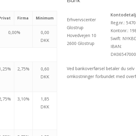
Bank
Kontodetalj
Privat
Firma
Minimum
Erhvervscenter
Reg.nr.: 5470
Glostrup
Kontonr.: 1
0,00%
0,00
Hovedvejen 10
Swift: NYK
DKK
2600 Glostrup
IBAN:
DK06547000
Ved bankoverførsel betaler du selv 
1,25%
2,75%
0,60
omkostninger forbundet med overf
DKK
2,75%
3,10%
1,85
DKK