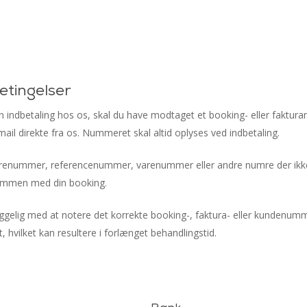
etingelser
n indbetaling hos os, skal du have modtaget et booking- eller faktur
email direkte fra os. Nummeret skal altid oplyses ved indbetaling.
drenummer, referencenummer, varenummer eller andre numre der ikke er
ammen med din booking.
elig med at notere det korrekte booking-, faktura- eller kundenummer
, hvilket kan resultere i forlænget behandlingstid.