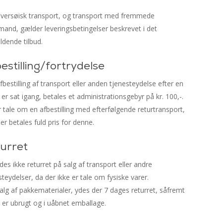
versøisk transport, og transport med fremmede
and, gælder leveringsbetingelser beskrevet i det
dende tilbud.
estilling/fortrydelse
fbestilling af transport eller anden tjenesteydelse efter en
 er sat igang, betales et administrationsgebyr på kr. 100,-.
r tale om en afbestilling med efterfølgende returtransport,
der betales fuld pris for denne.
urret
des ikke returret på salg af transport eller andre
steydelser, da der ikke er tale om fysiske varer.
alg af pakkematerialer, ydes der 7 dages returret, såfremt
 er ubrugt og i uåbnet emballage.