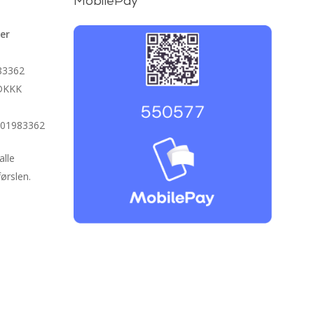
MobilePay
er
983362
BDKKK
01983362
alle
ørslen.