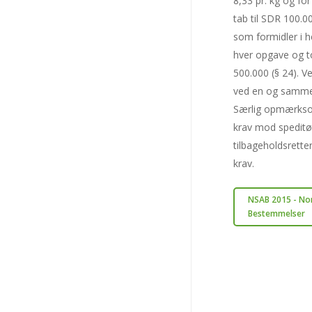
8,33 pr. kg og for
tab til SDR 100.0
som formidler i h
hver opgave og t
500.000 (§ 24). V
ved en og samme 
Særlig opmærksom
krav mod speditør
tilbageholdsrette
krav.
NSAB 2015 - Nor
Bestemmelser