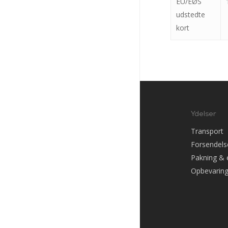
EU/EØS
udstedte
kort
Ydelser
Transport
Forsendels
Pakning & 
Opbevarin