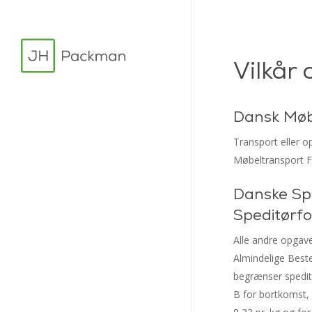
Skip
to
main
Vilkår 
content
Dansk Møb
Transport eller o
Møbeltransport Fo
Danske Spe
Speditørf
Alle andre opgave
Almindelige Bes
begrænser speditø
B for bortkomst, 