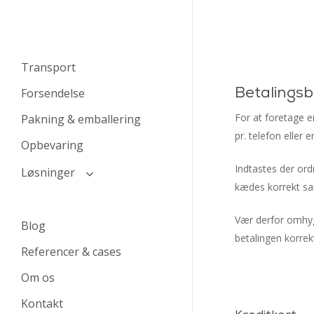
Transport
Betalingsb
Forsendelse
For at foretage e
Pakning & emballering
pr. telefon eller 
Opbevaring
Indtastes der or
Løsninger
kædes korrekt s
Auktionshuse
Privatpersoner
Vær derfor omhygg
Blog
betalingen korrekt
Referencer & cases
Om os
Kontakt