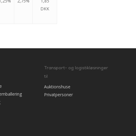
1,25%
2,75%
1,85
DKK
Transport- og logistikløsninger
til
e
Auktionshuse
emballering
Privatpersoner
g