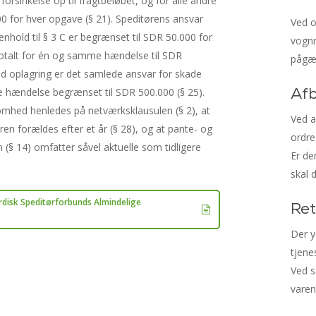
 forsinkelse op til fragtbeløbet, og for alle andre
00 for hver opgave (§ 21). Speditørens ansvar
Ved o
enhold til § 3 C er begrænset til SDR 50.000 for
vognm
otalt for én og samme hændelse til SDR
pågæl
ed oplagring er det samlede ansvar for skade
Afb
hændelse begrænset til SDR 500.000 (§ 25).
hed henledes på netværksklausulen (§ 2), at
Ved a
en forældes efter et år (§ 28), og at pante- og
ordre
n (§ 14) omfatter såvel aktuelle som tidligere
Er de
skal 
disk Speditørforbunds Almindelige
Ret
Der y
tjene
Ved s
varen