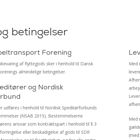
og betingelser
eltransport Forening
Lev
pbevaring af flyttegods sker i henhold til Dansk
Med m
renings almindelige betingelser.
lever
Afhen
ditører og Nordisk
arbej
orbund
Lever
afhen
r udføres i henhold til Nordisk Speditørforbunds
temmelser (NSAB 2015). Bestemmelserne
Med m
rens ansvar som kontraktspart i henhold til § 3
gælde
forringelse eller beskadigelse af gods til SDR
(med 