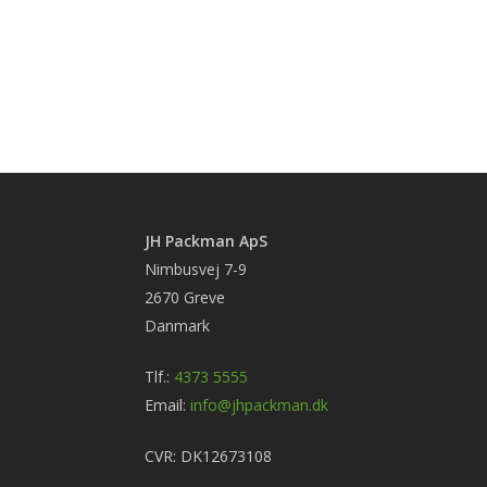
JH Packman ApS
Nimbusvej 7-9
2670 Greve
Danmark
Tlf.:
4373 5555
Email:
info@jhpackman.dk
CVR: DK12673108