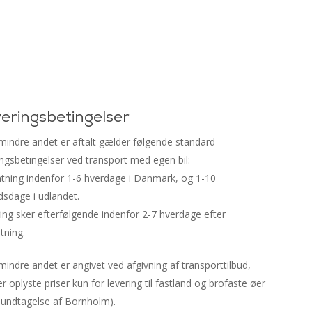
Close
Menu
eringsbetingelser
indre andet er aftalt gælder følgende standard
ingsbetingelser ved transport med egen bil:
tning indenfor 1-6 hverdage i Danmark, og 1-10
dsdage i udlandet.
ing sker efterfølgende indenfor 2-7 hverdage efter
tning.
indre andet er angivet ved afgivning af transporttilbud,
r oplyste priser kun for levering til fastland og brofaste øer
undtagelse af Bornholm).