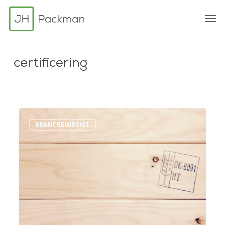
Skip
Menu
Men
to
main
content
certificering
ISPM
BRANCHEINDSIGT
15
certificeret
emballage
i
international
transport